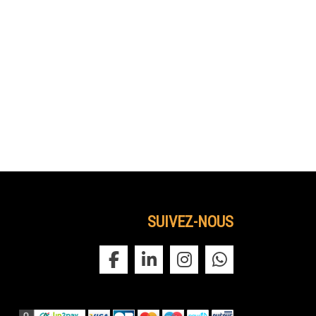
SUIVEZ-NOUS
tel au chateau
 Château de la Garrigue dispose de 6 suites de luxe,