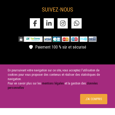
congres au chateau
SUIVEZ-NOUS
Les différentes salle présentent au Château de la Garrigue vous
permettent d'organiser votre congrès dans les meilleures
conditions.
aller au cirque
Après le succès de l’an passé, nous vous invitons à découvrir la
2ème édition de Cirque en Fête 2022, au Château de la Garrigue
Paiement 100 % sûr et sécurisé
En poursuivant votre navigation sur ce site, vous acceptez l'utilisation de
cookies pour vous proposer des contenus et réaliser des statistiques de
navigation.
Pour en savoir plus sur les
mentions légales
et la gestion des
données
© 2026 SAS LES CYGNES NOIRS | Tous droits réservés
personnelles
.
J'AI COMPRIS