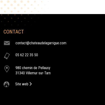
CONTACT
NOS ACTIVITÉS
contact@chateaudelagarrigue.com
lancement de produit
05 62 22 35 50
Le Château de la Garrigue vous permet d'organiser votre
lancement de produit dans un cadre majestueux.
980 chemin de Pellausy
afterwork au chateau de la garrigue
31340 Villemur-sur-Tarn
Tout l'été, venez découvrir nos soirées afterworks qui se
déroulent tous les jeudis au Château de la Garrigue.
Site web
anniversaire au chateau
Le Château de la Garrigue à Villemur-sur-Tarn vous propose ses
différentes salles pour l'organisation de votre soirée d'anniversaire.