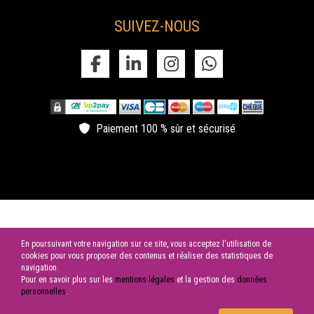
permettent d'organiser votre congrès dans les meilleures
conditions.
SUIVEZ-NOUS
humour au chateau
Le Château de la Garrigue accueille des spectacles humoristique
au sein de de son domaine.
Paiement 100 % sûr et sécurisé
© 2026 SAS LES CYGNES NOIRS | Tous droits réservés
En poursuivant votre navigation sur ce site, vous acceptez l'utilisation de
cookies pour vous proposer des contenus et réaliser des statistiques de
navigation.
Pour en savoir plus sur les
mentions légales
et la gestion des
données
personnelles
.