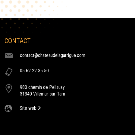
CONTACT
NOS ACTIVITÉS
contact@chateaudelagarrigue.com
bar mitzvah
05 62 22 35 50
Le Château de la Garrigue s’adapte à tous vos évènements :
Mariage, Fiançailles, Pacs, Anniversaire, Baptême, Communion, Bar
Mitzvah...
980 chemin de Pellausy
31340 Villemur-sur-Tarn
Site web