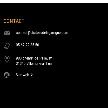
CONTACT
NOS ACTIVITÉS
contact@chateaudelagarrigue.com
lieu de seminaire
05 62 22 35 50
Le Château de la Garrigue dispose de différentes salles
permettant de répondre au mieux à votre demande de séminaire.
980 chemin de Pellausy
afterwork au chateau de la garrigue
31340 Villemur-sur-Tarn
Tout l'été, venez découvrir nos soirées afterworks qui se
déroulent tous les jeudis au Château de la Garrigue.
Site web
bapteme au chateau
Le Château de la Garrigue vous offre un univers dépaysant pour un
baptême unique.
chateau de la garrigue vente en ligne
Le Château de la Garrigue à Villemur sur tarn, entrez dans notre
domaine et découvrir l'ensemble de nos prestations. concerts,