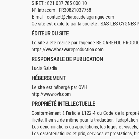
SIRET : 821 037 785 000 10
N° Intracom : FR30821037758
E-mail : contact@chateaudelagarrigue.com
Ce site est exploité par la société : SAS LES CYGNES
ÉDITEUR DU SITE
Le site a été réalisé par l'agence BE CAREFUL PROD
https://www.beawareproduction.com
RESPONSABLE DE PUBLICATION
Lucie Saladin
HÉBERGEMENT
Le site est hébergé par OVH
http://www.ovh.com
PROPRIÉTÉ INTELLECTUELLE
Conformément à l'article L122-4 du Code de la propriét
illicite. Il en va de même pour la traduction, l'adaptati
Les dénominations ou appellations, les logos et visuels
Les caractéristiques et prix, services et prestations, bie