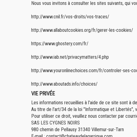
Nous vous invitons à consulter les sites suivants, qui 
http://www.cnil.fr/vos-droits/vos-traces/
http://www.allaboutcookies.org/fr/gerer-les-cookies/
https://www.ghostery.com/fr/
http://www.iab.net/privacymatters/4.php
http://www.youronlinechoices.com/fr/controler-ses-co
http://www.aboutads.info/choices/
VIE PRIVÉE
Les informations recueillies à l'aide de ce site sont 
Au titre de l'art/34 de la loi "Informatique et Libertés
Pour utiliser ce droit, veuillez nous contacter par courrie
SAS LES CYGNES NOIRS
980 chemin de Pellausy 31340 Villemur-sur-Tarn
E-mail : contact@chateaudelagarrigue.com