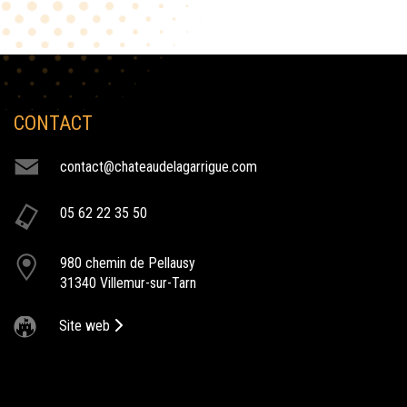
CONTACT
NOS ACTIVITÉS
contact@chateaudelagarrigue.com
lancement de produit
05 62 22 35 50
Le Château de la Garrigue vous permet d'organiser votre
lancement de produit dans un cadre majestueux.
980 chemin de Pellausy
communion au chateau
31340 Villemur-sur-Tarn
Le Château de la Garrigue s’adapte à tous vos évènements :
Mariage, Fiançailles, Pacs, Anniversaire, Baptême, Communion, Bar
Site web
Mitzvah...
afterwork au chateau de la garrigue
Tout l'été, venez découvrir nos soirées afterworks qui se
déroulent tous les jeudis au Château de la Garrigue.