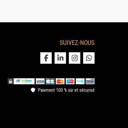
SUIVEZ-NOUS
ncement de produit
 Château de la Garrigue vous permet d'organiser votre
ncement de produit dans un cadre majestueux.
Paiement 100 % sûr et sécurisé
eu de seminaire
 Château de la Garrigue dispose de différentes salles
rmettant de répondre au mieux à votre demande de
minaire.
veillonner au chateau de la garrigue
us vous donnons rendez-vous le 31 décembre pour le