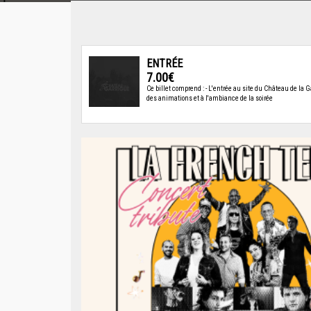
ENTRÉE
7.00€
Ce billet comprend : - L'entrée au site du Château de la G
des animations et à l'ambiance de la soirée