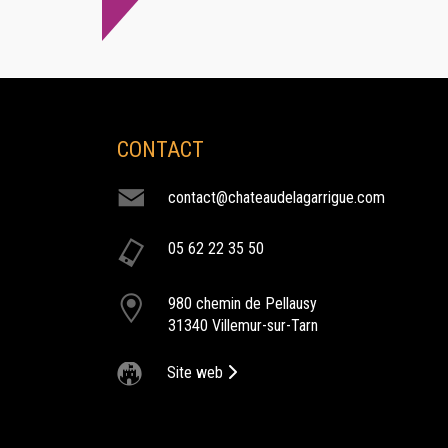
CONTACT
contact@chateaudelagarrigue.com
restaurant chef etoile
05 62 22 35 50
L'Alto, le restaurant du Château de la Garrigue, vous
propose une cuisine gastronomique réalisée par le chef
980 chemin de Pellausy
étoilé Bernard BACH.
31340 Villemur-sur-Tarn
Site web
salle de reception
Le Château de la Garrigue vous accueille afin d'organise